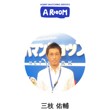
三枝 佑輔