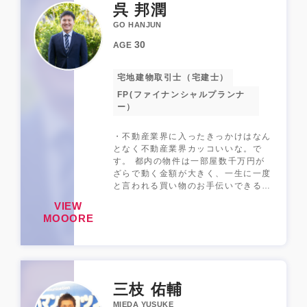
呉 邦潤
に興味があったため不動産業界に入り
ました。 ③お部屋探しに対する考え
GO HANJUN
や提案など →お部屋探しはお客様に
30
AGE
とって非日常で、人生のターニングポ
イントに関わること。お探しの背景な
ども含めて詳しくヒアリングさせて頂
宅地建物取引士（宅建士）
き、ピッタリなお部屋をご提案いたし
FP(ファイナンシャルプランナ
ます。 ④特技 →一度行った物件を忘
ー）
れないことです！ 図面や外観を見せ
て頂ければ、基本的に物件名を当てら
れます！特に品川区・目黒区の物件は
・不動産業界に入ったきっかけはなん
お任せください。4年間の記憶データ
となく不動産業界カッコいいな。で
ベースを生かして、まだ内見が出来な
す。 都内の物件は一部屋数千万円が
いお部屋も、立体的なイメージを持っ
ざらで動く金額が大きく、一生に一度
て頂けるよう心がけています！
と言われる買い物のお手伝いできるの
は人生の節目に与えるすごい仕事だと
VIEW
思います。 現在は賃貸仲介メインで
MOOORE
ご紹介させていただいておりますが賃
貸でお越しいただいたお客様が数年後
戻ってくるのが楽しみです！ ・好き
なエリアはやっぱり現在勤務する錦糸
町エリアです。 勤務する前は繁華街
に近いながらも静かで住みやすい御徒
三枝 佑輔
町に住んでおりましたが毎日お客様に
MIEDA YUSUKE