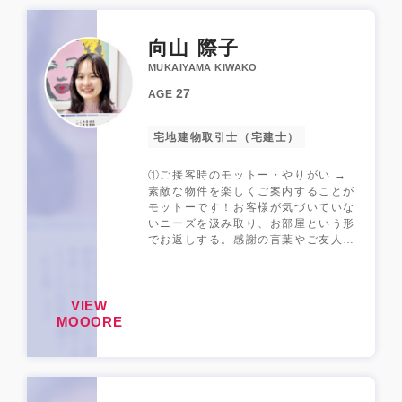
ね！ そんな関係をお客様とも築けた
ら最高です！ 何かあれば頼って下さ
い！全力でお力になります。
向山 際子
MUKAIYAMA KIWAKO
27
AGE
宅地建物取引士（宅建士）
①ご接客時のモットー・やりがい →
素敵な物件を楽しくご案内することが
モットーです！お客様が気づいていな
いニーズを汲み取り、お部屋という形
でお返しする。感謝の言葉やご友人様
のご紹介を頂く時に、やりがいを感じ
ます。お客様と沢山お友達になるほ
ど、良い意味で距離感のないご接客を
VIEW
心がけています！ ②不動産業界に入
MOOORE
ったきっかけ →業種では絞っておら
ず、職種で見ていました。昔から「プ
リキュアになりたい！」などの夢もな
く就活で困った私は、「どんな人にな
るか」の可能性を広げられる営業職を
選びました！インテリアやお部屋作り