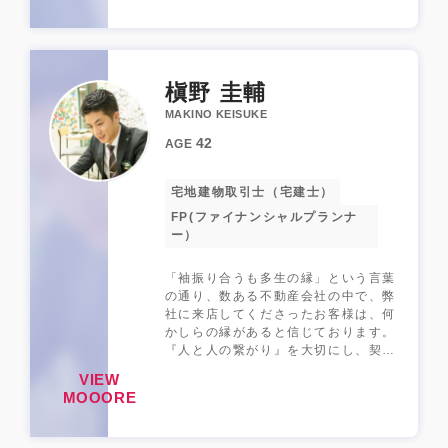
毎日物件探し続けます！ 粘り強さは
負けないので是非お任せください。
槇野 圭輔
MAKINO KEISUKE
42
AGE
宅地建物取引士（宅建士）
FP(ファイナンシャルプランナ
ー）
「袖振り合うも多生の縁」という言葉
の通り、数ある不動産会社の中で、弊
社に来店してくださったお客様は、何
かしらの縁があると信じております。
『人と人の繋がり』を大切にし、契約
後もお客様に頼っていただけるそんな
VIEW
関係を築きたいです。 困ったことや
MOOORE
何か相談があれば友人・知人が助けて
くれます。そのまた逆もしかりです。
そういう人たちがいると心強いですよ