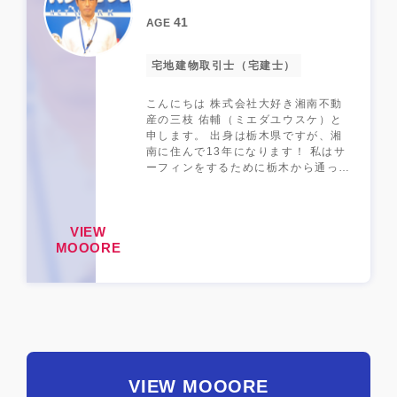
錦糸町をご紹介してるうちに自分でも
住みたくなって今ではすっかり墨田区
41
AGE
民になりました笑 こんなに買い物が
しやすくてどこにでも出やすい駅って
宅地建物取引士（宅建士）
都内探しても多くないのでオススメで
す！
こんにちは 株式会社大好き湘南不動
産の三枝 佑輔（ミエダユウスケ）と
申します。 出身は栃木県ですが、湘
南に住んで13年になります！ 私はサ
ーフィンをするために栃木から通って
おり、この街のゆっくりした時間の流
れや生活スタイルが好きすぎて、26
歳の時に転職をして湘南に移住してき
VIEW
ました。 不動産業界で働こうと決め
MOOORE
たのは、移住してくる前までに３回1
人暮らしで引越しをしており、その度
に物件選びや見学、物件が決まった後
の新生活が始まる楽しみな想いを、私
の大好きな湘南で仕事にできたら、多
くの方に湘南の魅力と湘南への想いを
伝えていきたいと思ったのがきっかけ
です。 私の仕事でのモットーは物件
のご提案だけでなく、飲食店や商業施
VIEW MOOORE
設、行政の情報、交通事情などの情報